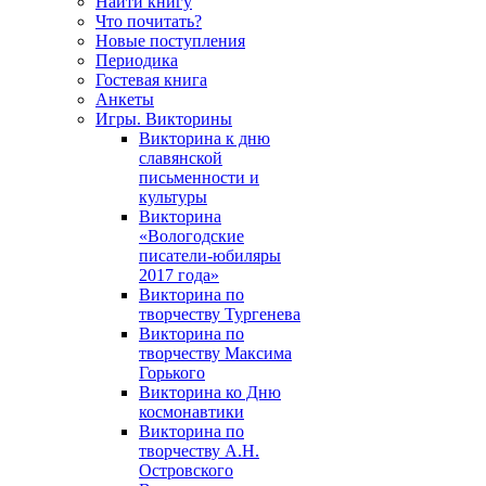
Найти книгу
Что почитать?
Новые поступления
Периодика
Гостевая книга
Анкеты
Игры. Викторины
Викторина к дню
славянской
письменности и
культуры
Викторина
«Вологодские
писатели-юбиляры
2017 года»
Викторина по
творчеству Тургенева
Викторина по
творчеству Максима
Горького
Викторина ко Дню
космонавтики
Викторина по
творчеству А.Н.
Островского