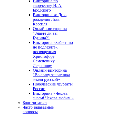
Викторина по
творчеству И. А.
Бродского
Викторина ко Дню
рождения Льва
Кассиля
Онлайн-викторина
"Знаете ли вы
Бунина?"
Викторина «Забвению
не подлежит»,
посвященная
Христофору
Семеновичу
Леденцову
Онлайн-викторина
"Во славу защитника
земли русской»
Нобелевские лауреаты
России
Викторина «Чехова
знаем! Чехова любим!»
Блог читателя
Часто задаваемые
вопросы