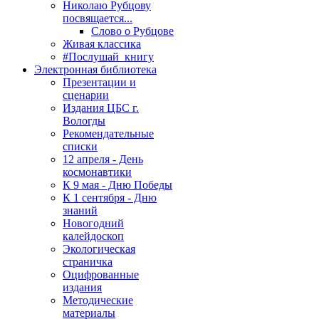
Николаю Рубцову
посвящается...
Слово о Рубцове
Живая классика
#Послушай_книгу
Электронная библиотека
Презентации и
сценарии
Издания ЦБС г.
Вологды
Рекомендательные
списки
12 апреля - День
космонавтики
К 9 мая - Дню Победы
К 1 сентября - Дню
знаний
Новогодний
калейдоскоп
Экологическая
страничка
Оцифрованные
издания
Методические
материалы