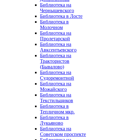
Библиотека на
Чернышевского
Библиотека в Лосте
Библиотека в
Молочном
Библиотека на
Пролетарской
Библиотека на
Авксентьевского
Библиотека на
Трактористов
(Бывалово)
Библиотека на
Судоремонтной
Библиотека на
Можайского
Библиотека на
Текстильщиков
Библиотека в
Тепличном мкр.
Библиотека в
Лукьяново
Библиотека на
Советском проспекте
Библиотека на