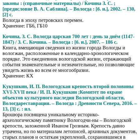
законы : (справочные материалы) / Кочина З. С. ;
[предисловие В. А. Саблина]. – Вологда : [б. и.], 2002. – 130,
[2] с
.
Вологда в эпоху петровских перемен.
Хранение: ГБ6, ГБ10
Кочина, З. С. Вологда царская 700 лет : день за днём (1147-
1847) / З. С. Кочина. – Вологда : [б. и.], 2007. – 186 с.
Книга, вмещающая сведения из жизни города Вологды и
вологжан, расположенные в календарно-хронологичес­ком
порядке. Это ежедневник вологодской жизни, отражающий
события знаменательные и незначительные, но позволяющие
увидеть жизнь во всем ее многообразии.
Хранение: КХ
Кукушкин, И. П. Вологодская крепость второй половины
XVI-XVII века / И. П. Кукушкин ;Комитет по охране
объектов культурного наследия Вологодской области,
Вологдареставрация. – Вологда : Древности Севера, 2016. –
13, [3] с. : ил.
Брошюра посвящена уникальному историко-
археологическому памятнику Вологодчи-ны – Вологодской
крепости, заложенной Иваном Грозным. Крепость давно
утрачена, но по материалам летописей, архивных документов,
старых планов и остаткам укреплений, сохранившимся в