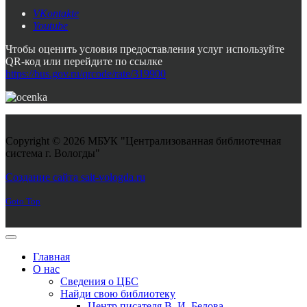
VKontakte
Youtube
Чтобы оценить условия предоставления услуг используйте
QR-код или перейдите по ссылке
https://bus.gov.ru/qrcode/rate/319900
Copyright © 2026 МБУК "Централизованная библиотечная
система г. Вологды"
Joomla! 3 Templates
Создание сайта sait-vologda.ru
Goto Top
Главная
О нас
Сведения о ЦБС
Найди свою библиотеку
Центр писателя В. И. Белова