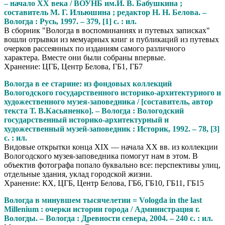
– начало ХХ века / ВОУНБ им.И. В. Бабушкина ;
составитель М. Г. Ильюшина ; редактор Н. Н. Белова. –
Вологда : Русь, 1997. – 379, [1] с. : ил.
В сборник "Вологда в воспоминаниях и путевых записках"
вошли отрывки из мемуарных книг и публикаций из путевых
очерков рассеянных по изданиям самого различного
характера. Вместе они были собраны впервые.
Хранение: ЦГБ, Центр Белова, ГБ1, ГБ7
Вологда в ее старине: из фондовых коллекций
Вологодского государственного историко-архитектурного и
художественного музея-заповедника / [составитель, автор
текста Т. В.Касьяненко]. – Вологда : Вологодский
государственный историко-архитектурный и
художественный музей-заповедник : Историк, 1992. – 78, [3]
с. : ил.
Видовые открытки конца XIX — на­чала XX вв. из коллекции
Вологод­ского музея-заповедника помогут нам в этом. В
объектив фотографа попало буквально все: перспективы улиц,
отдельные здания, уклад город­ской жизни.
Хранение: КХ, ЦГБ, Центр Белова, ГБ6, ГБ10, ГБ11, ГБ15
Вологда в минувшем тысячелетии = Vologda in the last
Millenium : очерки истории города / Администрация г.
Вологды. – Вологда : Древности севера, 2004. – 240 с. : ил.