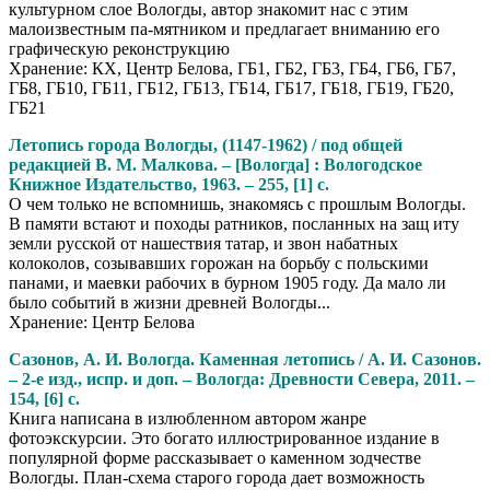
культурном слое Вологды, автор знакомит нас с этим
малоизвестным па-мятником и предлагает вниманию его
графическую реконструкцию
Хранение: КХ, Центр Белова, ГБ1, ГБ2, ГБ3, ГБ4, ГБ6, ГБ7,
ГБ8, ГБ10, ГБ11, ГБ12, ГБ13, ГБ14, ГБ17, ГБ18, ГБ19, ГБ20,
ГБ21
Летопись города Вологды, (1147-1962) / под общей
редакцией В. М. Малкова. – [Вологда] : Вологодское
Книжное Издательство, 1963. – 255, [1] с.
О чем только не вспомнишь, знакомясь с прошлым Вологды.
В памяти встают и походы ратников, послан­ных на защ иту
земли русской от нашествия татар, и звон набатных
колоколов, созывавших горожан на борьбу с польскими
панами, и маевки рабочих в бурном 1905 году. Да мало ли
было событий в жизни древней Волог­ды...
Хранение: Центр Белова
Сазонов, А. И. Вологда. Каменная летопись / А. И. Сазонов.
– 2-е изд., испр. и доп. – Вологда: Древности Севера, 2011. –
154, [6] с.
Книга написана в излюбленном автором жанре
фотоэкскурсии. Это богато иллюстрированное издание в
популярной форме рассказывает о каменном зодчестве
Вологды. План-схема старого города дает возможность