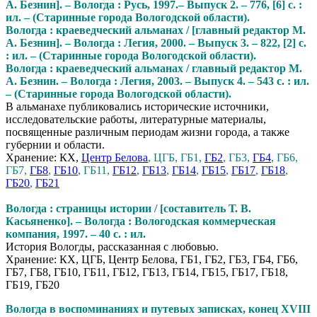
А. Безнин]. – Вологда : Русь, 1997.– Выпуск 2. – 776, [6] с. :
ил. – (Старинные города Вологодской области).
Вологда : краеведческий альманах / [главный редактор М.
А. Безнин]. – Вологда : Легия, 2000. – Выпуск 3. – 822, [2] с.
: ил. – (Старинные города Вологодской области).
Вологда : краеведческий альманах / главный редактор М.
А. Безнин. – Вологда : Легия, 2003. – Выпуск 4. – 543 с. : ил.
– (Старинные города Вологодской области).
В альманахе публиковались исторические источники,
исследовательские работы, литературные материалы,
посвященные различным периодам жизни города, а также
губернии и области.
Хранение: КХ,
Центр Белова
, ЦГБ, ГБ1,
ГБ2
, ГБ3,
ГБ4
, ГБ6,
ГБ7,
ГБ8
,
ГБ10
, ГБ11,
ГБ12
,
ГБ13
,
ГБ14
,
ГБ15
,
ГБ17
,
ГБ18
,
ГБ20
,
ГБ21
Вологда : страницы истории / [составитель Т. В.
Касьяненко]. – Вологда : Вологодская коммерческая
компания, 1997. – 40 с. : ил.
История Вологды, рассказанная с любовью.
Хранение: КХ, ЦГБ, Центр Белова, ГБ1, ГБ2, ГБ3, ГБ4, ГБ6,
ГБ7, ГБ8, ГБ10, ГБ11, ГБ12, ГБ13, ГБ14, ГБ15, ГБ17, ГБ18,
ГБ19, ГБ20
Вологда в воспоминаниях и путевых записках, конец ХVIII