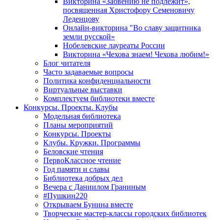
Викторина «Забвению не подлежит»,
посвященная Христофору Семеновичу
Леденцову
Онлайн-викторина "Во славу защитника
земли русской»
Нобелевские лауреаты России
Викторина «Чехова знаем! Чехова любим!»
Блог читателя
Часто задаваемые вопросы
Политика конфиденциальности
Виртуальные выставки
Комплектуем библиотеки вместе
Конкурсы. Проекты. Клубы
Модельная библиотека
Планы мероприятий
Конкурсы. Проекты
Клубы. Кружки. Программы
Беловские чтения
ПервоКлассное чтение
Год памяти и славы
Библиотека добрых дел
Вечера с Даниилом Граниным
#Пушкин220
Открываем Бунина вместе
Творческие мастер-классы городских библиотек