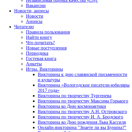
Независимая оценка качества услуг
Вакансии
Новости, анонсы
Новости
Анонсы
Читателю
Правила пользования
Найти книгу
Что почитать?
Новые поступления
Периодика
Гостевая книга
Анкеты
Игры. Викторины
Викторина к дню славянской письменности
и культуры
Викторина «Вологодские писатели-юбиляры
2017 года»
Викторина по творчеству Тургенева
Викторина по творчеству Максима Горького
Викторина ко Дню космонавтики
Викторина по творчеству А.Н. Островского
Викторина по творчеству И. А. Бродского
Викторина ко Дню рождения Льва Кассиля
Онлайн-викторина "Знаете ли вы Бунина?"