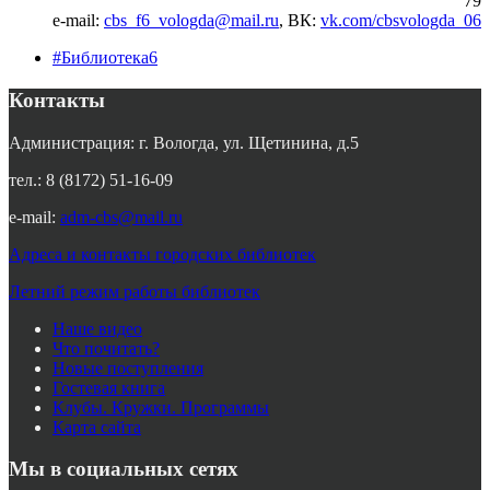
79
e-mail:
cbs_f6_vologda@mail.ru
, ВК:
vk.com/cbsvologda_06
#Библиотека6
Контакты
Администрация: г. Вологда, ул. Щетинина, д.5
тел.: 8 (8172) 51-16-09
e-mail:
adm-cbs@mail.ru
Адреса и контакты городских библиотек
Летний режим работы библиотек
Наше видео
Что почитать?
Новые поступления
Гостевая книга
Клубы. Кружки. Программы
Карта сайта
Мы в социальных сетях