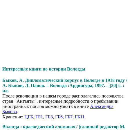
Интересные книги по истории Вологды
Быков, А.
Дипломатический корпус в Вологде в 1918 году
/
А. Быков, Л. Панов. – Вологда :Ардвисура, 1997. – [20] с. :
ил.
После революции в нашем городе располагались посольства
стран "Антанты", интересные подробности о пребывании
иностранных послов можно узнать в книге
Александра
Быкова
.
Хранение:
ЦГБ
,
ГБ1
,
ГБ3
,
ГБ6
,
ГБ7
,
ГБ11
Вологда : краеведческий альманах / [главный редактор М.