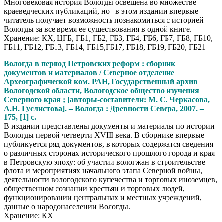
Многовековая история Вологды освещена во множестве
краеведческих публикаций, но в этом издании впервые
читатель получает возможность познакомиться с историей
Вологды за все время ее существования в одной книге.
Хранение: КХ, ЦГБ, ГБ1, ГБ2, ГБ3, ГБ4, ГБ6, ГБ7, ГБ8, ГБ10,
ГБ11, ГБ12, ГБ13, ГБ14, ГБ15,ГБ17, ГБ18, ГБ19, ГБ20, ГБ21
Вологда в период Петровских реформ : сборник
документов и материалов / Северное отделение
Археографической ком. РАН, Государственный архив
Вологодской области, Вологодское общество изучения
Северного края ; [авторы-составители: М. С. Черкасова,
А.
Н. Гуслистова]. – Вологда : Древности Севера, 2007. –
175, [1] с.
В издании представлены документы и материалы по истории
Вологды первой четверти XVIII века. В сборнике впервые
публикуется ряд документов, в которых содержатся сведения
о различных сторонах исторического прошлого города и края
в Петровскую эпоху: об участии вологжан в строительстве
флота и мероприятиях начального этапа Северной войны,
деятельности вологодского купечества и торго­вых иноземцев,
общественном сознании крестьян и торговых людей,
функциониро­вании центральных и местных учреждений,
данные о народонаселении Вологды.
Хранение: КХ