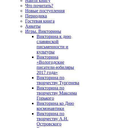
Найти книгу
Что почитать?
Новые поступления
Периодика
Гостевая книга
Анкеты
Игры. Викторины
Викторина к дню
славянской
письменности и
культуры
Викторина
«Вологодские
писатели-юбиляры
2017 года»
Викторина по
творчеству Тургенева
Викторина по
творчеству Максима
Горького
Викторина ко Дню
космонавтики
Викторина по
творчеству А.Н.
Островского