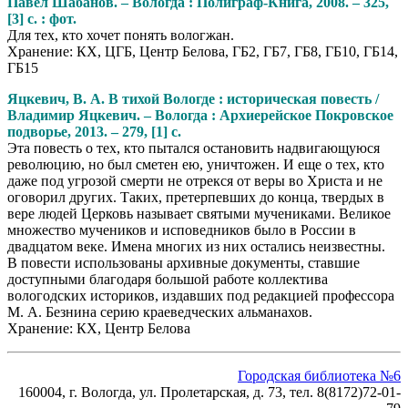
Павел Шабанов. – Вологда : Полиграф-Книга, 2008. – 325,
[3] с. : фот.
Для тех, кто хочет понять вологжан.
Хранение: КХ, ЦГБ, Центр Белова, ГБ2, ГБ7, ГБ8, ГБ10, ГБ14,
ГБ15
Яцкевич, В. А. В тихой Вологде : историческая повесть /
Владимир Яцкевич. – Вологда : Архиерейское Покровское
подворье, 2013. – 279, [1] с.
Эта повесть о тех, кто пытался остановить надвигающуюся
революцию, но был сметен ею, уничтожен. И еще о тех, кто
даже под угрозой смерти не отрекся от веры во Христа и не
оговорил других. Таких, претерпевших до конца, твердых в
вере людей Церковь называет святыми мучениками. Великое
множество мучеников и исповедников было в России в
двадцатом веке. Имена многих из них остались неизвестны.
В повести использованы архивные документы, ставшие
доступными благодаря большой работе коллектива
вологодских историков, издавших под редакцией профессора
М. А. Безнина серию краеведческих альманахов.
Хранение: КХ, Центр Белова
Городская библиотека №6
160004, г. Вологда, ул. Пролетарская, д. 73, тел. 8(8172)72-01-