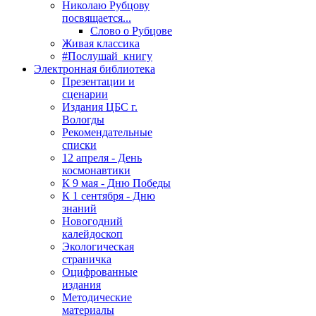
Николаю Рубцову
посвящается...
Слово о Рубцове
Живая классика
#Послушай_книгу
Электронная библиотека
Презентации и
сценарии
Издания ЦБС г.
Вологды
Рекомендательные
списки
12 апреля - День
космонавтики
К 9 мая - Дню Победы
К 1 сентября - Дню
знаний
Новогодний
калейдоскоп
Экологическая
страничка
Оцифрованные
издания
Методические
материалы