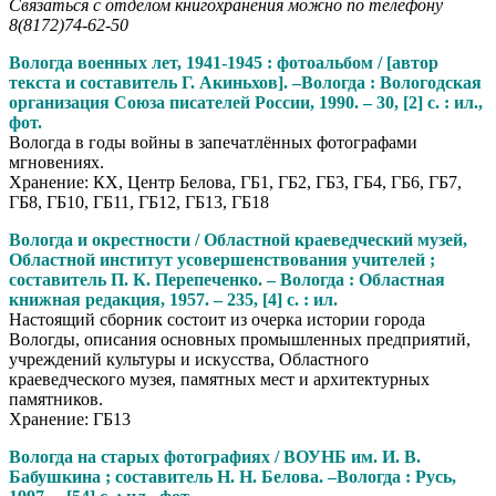
Связаться с отделом книгохранения можно по телефону
8(8172)74-62-50
Вологда военных лет, 1941-1945 : фотоальбом / [автор
текста и составитель Г. Акиньхов]. –Вологда : Вологодская
организация Союза писателей России, 1990. – 30, [2] с. : ил.,
фот.
Вологда в годы войны в запечатлённых фотографами
мгновениях.
Хранение: КХ, Центр Белова, ГБ1, ГБ2, ГБ3, ГБ4, ГБ6, ГБ7,
ГБ8, ГБ10, ГБ11, ГБ12, ГБ13, ГБ18
Вологда и окрестности / Областной краеведческий музей,
Областной институт усовершенствования учителей ;
составитель П. К. Перепеченко. – Вологда : Областная
книжная редакция, 1957. – 235, [4] с. : ил.
Настоящий сборник состоит из очерка истории города
Вологды, описания основных промышленных предприятий,
учреждений культуры и искусства, Областного
краеведческого музея, памятных мест и архитектурных
памятников.
Хранение: ГБ13
Вологда на старых фотографиях / ВОУНБ им. И. В.
Бабушкина ; составитель Н. Н. Белова. –Вологда : Русь,