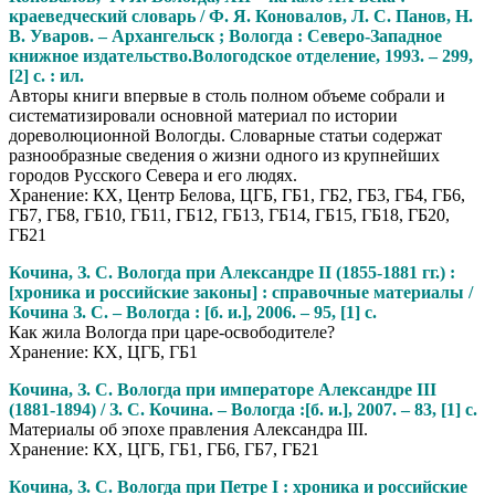
краеведческий словарь / Ф. Я. Коновалов, Л. С. Панов, Н.
В. Уваров. – Архангельск ; Вологда : Северо-Западное
книжное издательство.Вологодское отделение, 1993. – 299,
[2] с. : ил.
Авторы книги впервые в столь полном объеме собрали и
систематизировали основной материал по истории
дореволюционной Вологды. Словарные статьи содержат
разнообразные сведения о жизни одного из крупнейших
городов Русского Севера и его людях.
Хранение: КХ, Центр Белова, ЦГБ, ГБ1, ГБ2, ГБ3, ГБ4, ГБ6,
ГБ7, ГБ8, ГБ10, ГБ11, ГБ12, ГБ13, ГБ14, ГБ15, ГБ18, ГБ20,
ГБ21
Кочина, З. С. Вологда при Александре II (1855-1881 гг.) :
[хроника и российские законы] : справочные материалы /
Кочина З. С. – Вологда : [б. и.], 2006. – 95, [1] с.
Как жила Вологда при царе-освободителе?
Хранение: КХ, ЦГБ, ГБ1
Кочина, З. С. Вологда при императоре Александре III
(1881-1894) / З. С. Кочина. – Вологда :[б. и.], 2007. – 83, [1] с.
Материалы об эпохе правления Александра III.
Хранение: КХ, ЦГБ, ГБ1, ГБ6, ГБ7, ГБ21
Кочина, З. С. Вологда при Петре I : хроника и российские