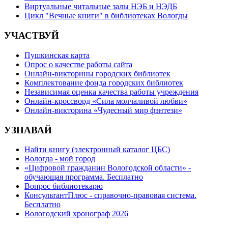
Виртуальные читальные залы НЭБ и НЭДБ
Цикл "Вечные книги" в библиотеках Вологды
УЧАСТВУЙ
Пушкинская карта
Опрос о качестве работы сайта
Онлайн-викторины городских библиотек
Комплектование фонда городских библиотек
Независимая оценка качества работы учреждения
Онлайн-кроссворд «Сила молчаливой любви»
Онлайн-викторина «Чудесный мир фэнтези»
УЗНАВАЙ
Найти книгу (электронный каталог ЦБС)
Вологда - мой город
«Цифровой гражданин Вологодской области» -
обучающая программа. Бесплатно
Вопрос библиотекарю
КонсультантПлюс - справочно-правовая система.
Бесплатно
Вологодский хронограф 2026