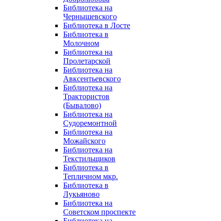
Библиотека на
Чернышевского
Библиотека в Лосте
Библиотека в
Молочном
Библиотека на
Пролетарской
Библиотека на
Авксентьевского
Библиотека на
Трактористов
(Бывалово)
Библиотека на
Судоремонтной
Библиотека на
Можайского
Библиотека на
Текстильщиков
Библиотека в
Тепличном мкр.
Библиотека в
Лукьяново
Библиотека на
Советском проспекте
Библиотека на