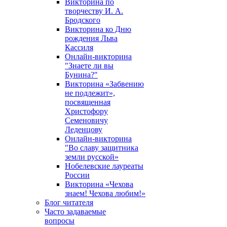
Викторина по
творчеству И. А.
Бродского
Викторина ко Дню
рождения Льва
Кассиля
Онлайн-викторина
"Знаете ли вы
Бунина?"
Викторина «Забвению
не подлежит»,
посвященная
Христофору
Семеновичу
Леденцову
Онлайн-викторина
"Во славу защитника
земли русской»
Нобелевские лауреаты
России
Викторина «Чехова
знаем! Чехова любим!»
Блог читателя
Часто задаваемые
вопросы