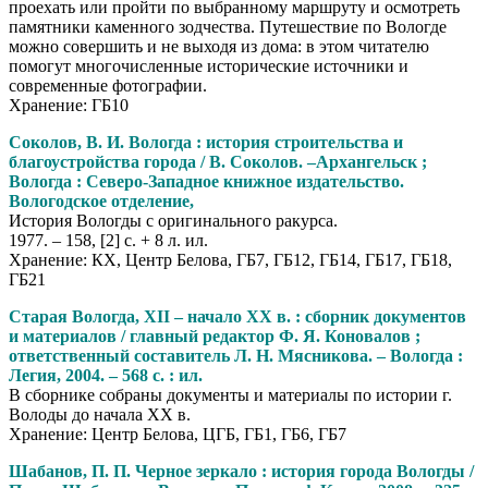
проехать или пройти по выбранному маршруту и осмотреть
памятники каменного зодчества. Путешествие по Вологде
можно совершить и не выходя из дома: в этом читателю
помогут многочисленные исторические источники и
современные фотографии.
Хранение: ГБ10
Соколов, В. И. Вологда : история строительства и
благоустройства города / В. Соколов. –Архангельск ;
Вологда : Северо-Западное книжное издательство.
Вологодское отделение,
История Вологды с оригинального ракурса.
1977. – 158, [2] с. + 8 л. ил.
Хранение: КХ, Центр Белова, ГБ7, ГБ12, ГБ14, ГБ17, ГБ18,
ГБ21
Старая Вологда, XII – начало ХХ в. : сборник документов
и материалов / главный редактор Ф. Я. Коновалов ;
ответственный составитель Л. Н. Мясникова. – Вологда :
Легия, 2004. – 568 с. : ил.
В сборнике собраны документы и материалы по истории г.
Володы до начала XX в.
Хранение: Центр Белова, ЦГБ, ГБ1, ГБ6, ГБ7
Шабанов, П. П. Черное зеркало : история города Вологды /