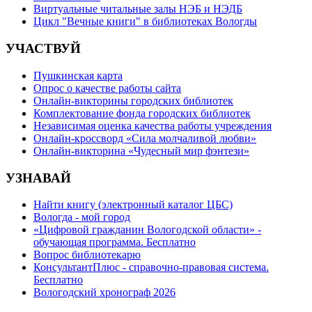
Виртуальные читальные залы НЭБ и НЭДБ
Цикл "Вечные книги" в библиотеках Вологды
УЧАСТВУЙ
Пушкинская карта
Опрос о качестве работы сайта
Онлайн-викторины городских библиотек
Комплектование фонда городских библиотек
Независимая оценка качества работы учреждения
Онлайн-кроссворд «Сила молчаливой любви»
Онлайн-викторина «Чудесный мир фэнтези»
УЗНАВАЙ
Найти книгу (электронный каталог ЦБС)
Вологда - мой город
«Цифровой гражданин Вологодской области» -
обучающая программа. Бесплатно
Вопрос библиотекарю
КонсультантПлюс - справочно-правовая система.
Бесплатно
Вологодский хронограф 2026