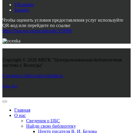
VKontakte
Youtube
Чтобы оценить условия предоставления услуг используйте
QR-код или перейдите по ссылке
https://bus.gov.ru/qrcode/rate/319900
Copyright © 2026 МБУК "Централизованная библиотечная
система г. Вологды"
Joomla! 3 Templates
Создание сайта sait-vologda.ru
Goto Top
Главная
О нас
Сведения о ЦБС
Найди свою библиотеку
Центр писателя В. И. Белова