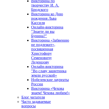
Викторина по
творчеству И. А.
Бродского
Викторина ко Дню
рождения Льва
Кассиля
Онлайн-викторина
"Знаете ли вы
Бунина?"
Викторина «Забвению
не подлежит»,
посвященная
Христофору
Семеновичу
Леденцову
Онлайн-викторина
"Во славу защитника
земли русской»
Нобелевские лауреаты
России
Викторина «Чехова
знаем! Чехова любим!»
Блог читателя
Часто задаваемые
вопросы