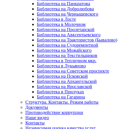
Библиотека на Панкратова
Библиотека на Добролюбова
Библиотека на Чернышевского
Библиотека в Лосте
Библиотека в Молочном
Библиотека на Пролетарской
Библиотека на Авксентьевского
Библиотека на Трактористов (Бывалово)
Библиотека на Судоремонтной
Библиотека на Можайского
Библиотека на Текстильщиков
Библиотека в Тепличном мкр.
Библиотека в Лукьяново
Библиотека на Советском проспекте
Библиотека на Псковской
Библиотека на Архангельской
Библиотека на Ярославской
Библиотека в Прилуках
Библиотека на Гагарина
Структура. Контакты. Режим работы
Документы
Противодействие коррупции
Наше видео
Контакты
Независимая оценка качества услуг