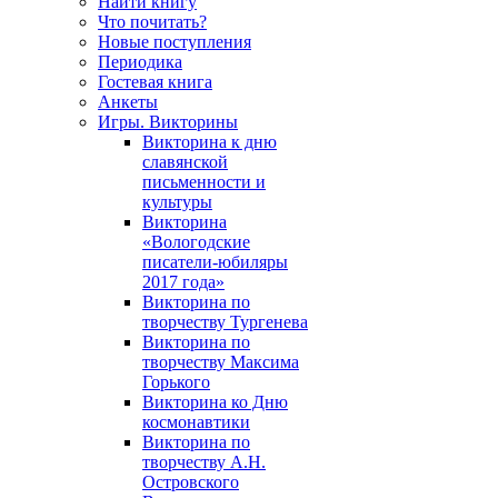
Найти книгу
Что почитать?
Новые поступления
Периодика
Гостевая книга
Анкеты
Игры. Викторины
Викторина к дню
славянской
письменности и
культуры
Викторина
«Вологодские
писатели-юбиляры
2017 года»
Викторина по
творчеству Тургенева
Викторина по
творчеству Максима
Горького
Викторина ко Дню
космонавтики
Викторина по
творчеству А.Н.
Островского