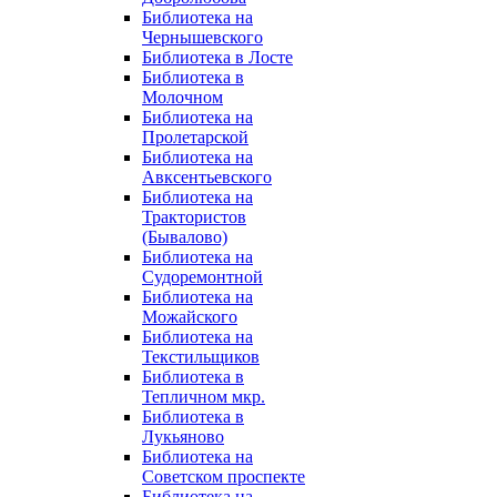
Библиотека на
Чернышевского
Библиотека в Лосте
Библиотека в
Молочном
Библиотека на
Пролетарской
Библиотека на
Авксентьевского
Библиотека на
Трактористов
(Бывалово)
Библиотека на
Судоремонтной
Библиотека на
Можайского
Библиотека на
Текстильщиков
Библиотека в
Тепличном мкр.
Библиотека в
Лукьяново
Библиотека на
Советском проспекте
Библиотека на