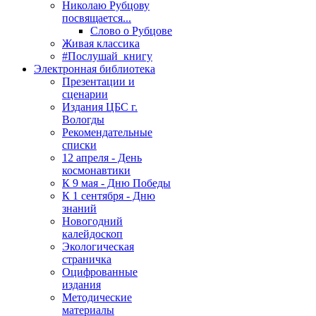
Николаю Рубцову
посвящается...
Слово о Рубцове
Живая классика
#Послушай_книгу
Электронная библиотека
Презентации и
сценарии
Издания ЦБС г.
Вологды
Рекомендательные
списки
12 апреля - День
космонавтики
К 9 мая - Дню Победы
К 1 сентября - Дню
знаний
Новогодний
калейдоскоп
Экологическая
страничка
Оцифрованные
издания
Методические
материалы