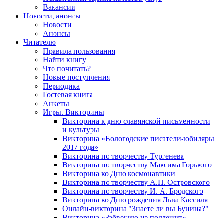
Вакансии
Новости, анонсы
Новости
Анонсы
Читателю
Правила пользования
Найти книгу
Что почитать?
Новые поступления
Периодика
Гостевая книга
Анкеты
Игры. Викторины
Викторина к дню славянской письменности
и культуры
Викторина «Вологодские писатели-юбиляры
2017 года»
Викторина по творчеству Тургенева
Викторина по творчеству Максима Горького
Викторина ко Дню космонавтики
Викторина по творчеству А.Н. Островского
Викторина по творчеству И. А. Бродского
Викторина ко Дню рождения Льва Кассиля
Онлайн-викторина "Знаете ли вы Бунина?"
Викторина «Забвению не подлежит»,