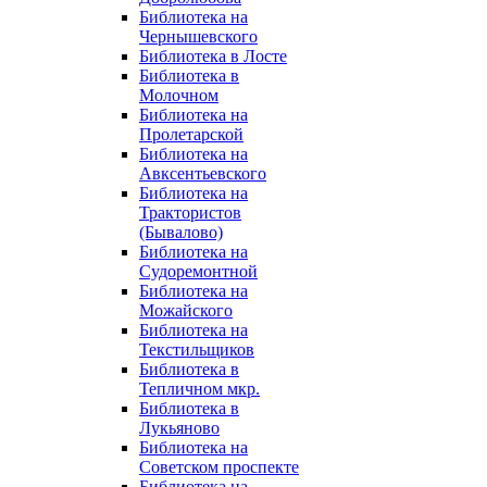
Библиотека на
Чернышевского
Библиотека в Лосте
Библиотека в
Молочном
Библиотека на
Пролетарской
Библиотека на
Авксентьевского
Библиотека на
Трактористов
(Бывалово)
Библиотека на
Судоремонтной
Библиотека на
Можайского
Библиотека на
Текстильщиков
Библиотека в
Тепличном мкр.
Библиотека в
Лукьяново
Библиотека на
Советском проспекте
Библиотека на