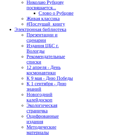
Николаю Рубцову
посвящается...
Слово о Рубцове
Живая классика
#Послушай_книгу
Электронная библиотека
Презентации и
сценарии
Издания ЦБС г.
Вологды
Рекомендательные
списки
12 апреля - День
космонавтики
К 9 мая - Дню Победы
К 1 сентября - Дню
знаний
Новогодний
калейдоскоп
Экологическая
страничка
Оцифрованные
издания
Методические
материалы