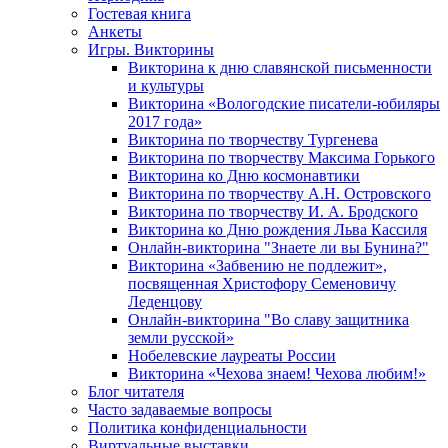
Гостевая книга
Анкеты
Игры. Викторины
Викторина к дню славянской письменности
и культуры
Викторина «Вологодские писатели-юбиляры
2017 года»
Викторина по творчеству Тургенева
Викторина по творчеству Максима Горького
Викторина ко Дню космонавтики
Викторина по творчеству А.Н. Островского
Викторина по творчеству И. А. Бродского
Викторина ко Дню рождения Льва Кассиля
Онлайн-викторина "Знаете ли вы Бунина?"
Викторина «Забвению не подлежит»,
посвященная Христофору Семеновичу
Леденцову
Онлайн-викторина "Во славу защитника
земли русской»
Нобелевские лауреаты России
Викторина «Чехова знаем! Чехова любим!»
Блог читателя
Часто задаваемые вопросы
Политика конфиденциальности
Виртуальные выставки