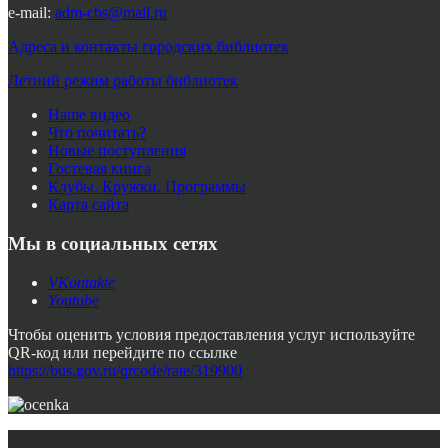
e-mail:
adm-cbs@mail.ru
Адреса и контакты городских библиотек
Летний режим работы библиотек
Наше видео
Что почитать?
Новые поступления
Гостевая книга
Клубы. Кружки. Программы
Карта сайта
Мы в социальных сетях
VKontakte
Youtube
Чтобы оценить условия предоставления услуг используйте
QR-код или перейдите по ссылке
https://bus.gov.ru/qrcode/rate/319900