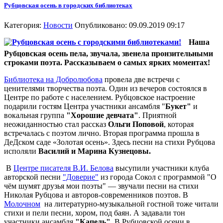
Рубцовская осень в городских библиотеках
Категория:
Новости
Опубликовано: 09.09.2019 09:17
Наша
Рубцовская осень пела, звучала, звенела пронзительными
строками поэта. Рассказываем о самых ярких моментах!
Библиотека на Добролюбова
провела две встречи с
ценителями творчества поэта. Один из вечеров состоялся в
Центре по работе с населением. Рубцовское настроение
подарили гостям Центра участники ансамбля "
Букет"
и
вокальная группа
"Хорошие девчата"
. Приятной
неожиданностью стал рассказ
Ольги Поповой
, которая
встречалась с поэтом лично. Вторая программа прошла в
ДеДском саде «Золотая осень». Здесь песни на стихи Рубцова
исполяли
Василий и Марина Кузнецовы.
В
Центре писателя В.И. Белова
высупили участники клуба
авторской песни
"Доверие"
из города Сокол с программой "О
чём шумят друзья мои поэты" — звучали песни на стихи
Николая Рубцова и авторов-современников поэтов. В
Молочном
на литературно-музыкальной гостной тоже читали
стихи и пели песни, хором, под баян. А задавали тон
участники ансамбля
"Капель"
. В Рубцовской осени в