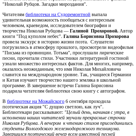
"Николай Рубцов. Загадки мироздания".
Читателям
библиотеки на Судоремонтной
выпала
удивительная возможность пообщаться с интересным
человеком, краеведом, исследователем биографии и
творчества Николая Рубцова —
Галиной Прохоровой.
Автор
книги "Под куполом небес".
Галина Борисовна Прохорова
провела экскурс в историю жизни поэта. Слушатели
погрузились в атмосферу прошлого, просмотрели видеофильм
"Письма из провинции. Тотьма", прослушали лирические
песни, прочитали стихи. Участники литературной гостиной
узнали множество интересных фактов. Для многих, например,
оказалось неожиданным, что имя Николая Михайловича
славится на международном уровне. Так, учащиеся Германии
и Китая изучают творчество нашего земляка в школьной
программе. В завершение встречи Галина Борисовна
подарила читателям библиотеки свою книгу с автографом.
В
библиотеке на Можайского
6 сентября проходила
поэтическая акция "С дущою светлою, как луч".
Библиотекари рассказывают:
"Целый день, начиная с утра, в
исполнении наших читателей звучали прекрасные строчки
Николая Рубцо
ва. А вечером к чтению стихов присоединились
студенты Вологодского железнодорожного техникума.
Завершился поэтический вечер всем известной песней