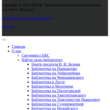
Copyright © 2026 МБУК "Централизованная библиотечная
система г. Вологды"
Joomla! 3 Templates
Создание сайта sait-vologda.ru
Goto Top
Главная
О нас
Сведения о ЦБС
Найди свою библиотеку
Центр писателя В. И. Белова
Библиотека на Панкратова
Библиотека на Добролюбова
Библиотека на Чернышевского
Библиотека в Лосте
Библиотека в Молочном
Библиотека на Пролетарской
Библиотека на Авксентьевского
Библиотека на Трактористов (Бывалово)
Библиотека на Судоремонтной
Библиотека на Можайского