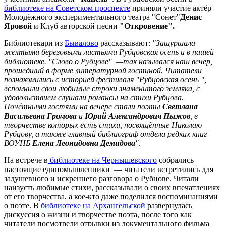
библиотеке на Советском проспекте
приняли участие актёр
Молодёжного экспериментального театра "Сонет"
Денис
Яровой
и Клуб авторской песни
"Откровение".
Библиотекари из
Бывалово
рассказывают:
"Зашуршала
желтыми березовыми листьями Рубцовская осень и в нашей
библиотеке. "Слово о Рубцове" —так назывался наш вечер,
прошедший в форме литературной гостиной. Читатели
познакомились с историей фестиваля "Рубцовская осень ",
вспомнили свои любимые строки знаменитого земляка, с
удовольствием слушали романсы на стихи Рубцова.
Почётными гостями на вечере стали поэты
Светлана
Васильевна Громова
и
Юрий Александрович Пыжов
, в
творчестве которых есть стихи, посвящённые Николаю
Рубцову, а также главный библиограф отдела редких книг
ВОУНБ
Елена Леонидовна Демидова
"
.
На встрече в
библиотеке на Чернышевского
собрались
настоящие единомышленники — читатели встретились для
задушевного и искреннего разговора о Рубцове. Читали
наизусть любимые стихи, рассказывали о своих впечатлениях
от его творчества, а кое-кто даже поделился воспоминаниями
о поэте. В
библиотеке на Архангельской
развернулась
дискуссия о жизни и творчестве поэта, после того как
читатели посмотрели отрывки из документального фильма