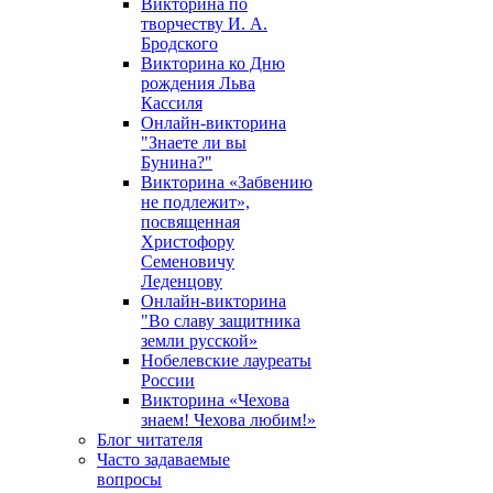
Викторина по
творчеству И. А.
Бродского
Викторина ко Дню
рождения Льва
Кассиля
Онлайн-викторина
"Знаете ли вы
Бунина?"
Викторина «Забвению
не подлежит»,
посвященная
Христофору
Семеновичу
Леденцову
Онлайн-викторина
"Во славу защитника
земли русской»
Нобелевские лауреаты
России
Викторина «Чехова
знаем! Чехова любим!»
Блог читателя
Часто задаваемые
вопросы