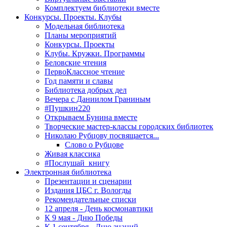
Комплектуем библиотеки вместе
Конкурсы. Проекты. Клубы
Модельная библиотека
Планы мероприятий
Конкурсы. Проекты
Клубы. Кружки. Программы
Беловские чтения
ПервоКлассное чтение
Год памяти и славы
Библиотека добрых дел
Вечера с Даниилом Граниным
#Пушкин220
Открываем Бунина вместе
Творческие мастер-классы городских библиотек
Николаю Рубцову посвящается...
Слово о Рубцове
Живая классика
#Послушай_книгу
Электронная библиотека
Презентации и сценарии
Издания ЦБС г. Вологды
Рекомендательные списки
12 апреля - День космонавтики
К 9 мая - Дню Победы
К 1 сентября - Дню знаний