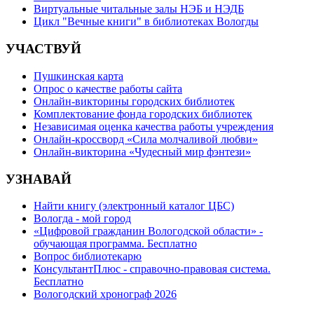
Виртуальные читальные залы НЭБ и НЭДБ
Цикл "Вечные книги" в библиотеках Вологды
УЧАСТВУЙ
Пушкинская карта
Опрос о качестве работы сайта
Онлайн-викторины городских библиотек
Комплектование фонда городских библиотек
Независимая оценка качества работы учреждения
Онлайн-кроссворд «Сила молчаливой любви»
Онлайн-викторина «Чудесный мир фэнтези»
УЗНАВАЙ
Найти книгу (электронный каталог ЦБС)
Вологда - мой город
«Цифровой гражданин Вологодской области» -
обучающая программа. Бесплатно
Вопрос библиотекарю
КонсультантПлюс - справочно-правовая система.
Бесплатно
Вологодский хронограф 2026