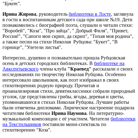
"Букет".
Ирина Жирова
, руководитель
библиотеки в Лосте
, заглянула
в гости к воспитанникам детского сада при школе №19. Дети
познакомились с биографией поэта, слушали и читали стихи:
"Воробей", "Коза", "Про зайца", " Добрый Филя", "Привет,
Россия!", "Сапоги мои скрип, да скрип", "Тихая моя родина",
а также песни на стихи Николая Рубцова: "Букет", "В
горнице", "Улетели листья".
Интересно, душевно и познавательно прошла Рубцовская
осень в детских городских библиотеках. В
библиотеке на
Авксентьевского
члены клуба
"Краевед"
рассказали о своих
исследованиях по творчеству Николая Рубцова. Особенно
интересовало школьников, как поэт изображал в своих
стихотворениях родную природу. Прочитав и
проанализировав стихи, девятиклассники собрали природный
уголок, где представлены грибы, ягоды, деревья и цветы,
упоминавшиеся в стихах Николая Рубцова. Лучшие работы
были отмечены дипломами.
Лирическое настроение подарила
читателям библиотеки
Ирина Наумова
. На литературно-
музыкальной композиции с её участием. Читатели
библиотеки
на Текстильщиков
поставили мини-спектакль по
стихотворению "Коза".