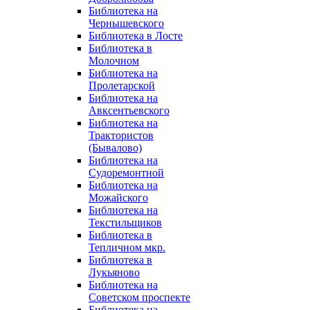
Библиотека на
Чернышевского
Библиотека в Лосте
Библиотека в
Молочном
Библиотека на
Пролетарской
Библиотека на
Авксентьевского
Библиотека на
Трактористов
(Бывалово)
Библиотека на
Судоремонтной
Библиотека на
Можайского
Библиотека на
Текстильщиков
Библиотека в
Тепличном мкр.
Библиотека в
Лукьяново
Библиотека на
Советском проспекте
Библиотека на