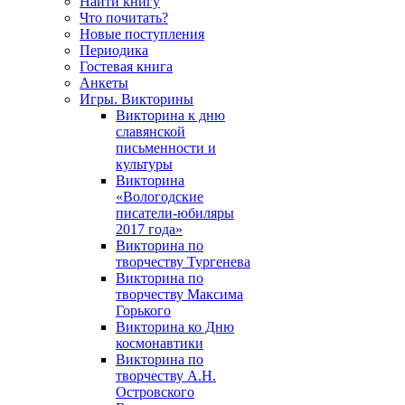
Найти книгу
Что почитать?
Новые поступления
Периодика
Гостевая книга
Анкеты
Игры. Викторины
Викторина к дню
славянской
письменности и
культуры
Викторина
«Вологодские
писатели-юбиляры
2017 года»
Викторина по
творчеству Тургенева
Викторина по
творчеству Максима
Горького
Викторина ко Дню
космонавтики
Викторина по
творчеству А.Н.
Островского