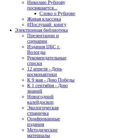
Николаю Рубцову
посвящается...
Слово о Рубцове
Живая классика
#Послушай_книгу
Электронная библиотека
Презентации и
сценарии
Издания ЦБС г.
Вологды
Рекомендательные
списки
12 апреля - День
космонавтики
К 9 мая - Дню Победы
К 1 сентября - Дню
знаний
Новогодний
калейдоскоп
Экологическая
страничка
Оцифрованные
издания
Методические
материалы