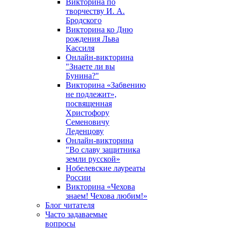
Викторина по
творчеству И. А.
Бродского
Викторина ко Дню
рождения Льва
Кассиля
Онлайн-викторина
"Знаете ли вы
Бунина?"
Викторина «Забвению
не подлежит»,
посвященная
Христофору
Семеновичу
Леденцову
Онлайн-викторина
"Во славу защитника
земли русской»
Нобелевские лауреаты
России
Викторина «Чехова
знаем! Чехова любим!»
Блог читателя
Часто задаваемые
вопросы