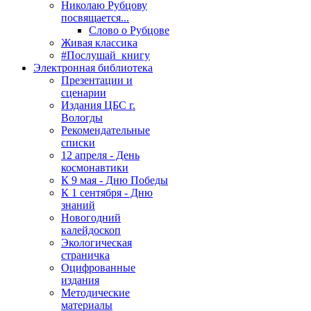
Николаю Рубцову
посвящается...
Слово о Рубцове
Живая классика
#Послушай_книгу
Электронная библиотека
Презентации и
сценарии
Издания ЦБС г.
Вологды
Рекомендательные
списки
12 апреля - День
космонавтики
К 9 мая - Дню Победы
К 1 сентября - Дню
знаний
Новогодний
калейдоскоп
Экологическая
страничка
Оцифрованные
издания
Методические
материалы