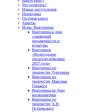
Найти книгу
Что почитать?
Новые поступления
Периодика
Гостевая книга
Анкеты
Игры. Викторины
Викторина к дню
славянской
письменности и
культуры
Викторина
«Вологодские
писатели-юбиляры
2017 года»
Викторина по
творчеству Тургенева
Викторина по
творчеству Максима
Горького
Викторина ко Дню
космонавтики
Викторина по
творчеству А.Н.
Островского