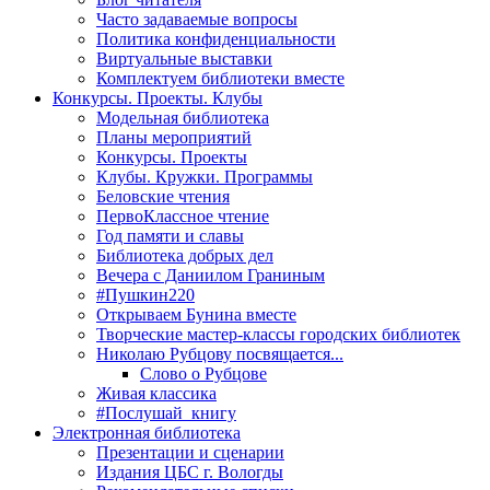
Часто задаваемые вопросы
Политика конфиденциальности
Виртуальные выставки
Комплектуем библиотеки вместе
Конкурсы. Проекты. Клубы
Модельная библиотека
Планы мероприятий
Конкурсы. Проекты
Клубы. Кружки. Программы
Беловские чтения
ПервоКлассное чтение
Год памяти и славы
Библиотека добрых дел
Вечера с Даниилом Граниным
#Пушкин220
Открываем Бунина вместе
Творческие мастер-классы городских библиотек
Николаю Рубцову посвящается...
Слово о Рубцове
Живая классика
#Послушай_книгу
Электронная библиотека
Презентации и сценарии
Издания ЦБС г. Вологды