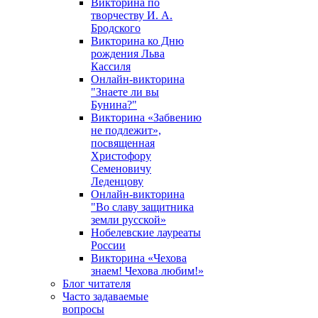
Викторина по
творчеству И. А.
Бродского
Викторина ко Дню
рождения Льва
Кассиля
Онлайн-викторина
"Знаете ли вы
Бунина?"
Викторина «Забвению
не подлежит»,
посвященная
Христофору
Семеновичу
Леденцову
Онлайн-викторина
"Во славу защитника
земли русской»
Нобелевские лауреаты
России
Викторина «Чехова
знаем! Чехова любим!»
Блог читателя
Часто задаваемые
вопросы