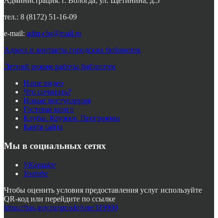
Администрация: г. Вологда, ул. Щетинина, д.5
тел.: 8 (8172) 51-16-09
e-mail:
adm-cbs@mail.ru
Адреса и контакты городских библиотек
Летний режим работы библиотек
Наше видео
Что почитать?
Новые поступления
Гостевая книга
Клубы. Кружки. Программы
Карта сайта
Мы в социальных сетях
VKontakte
Youtube
Чтобы оценить условия предоставления услуг используйте
QR-код или перейдите по ссылке
https://bus.gov.ru/qrcode/rate/319900