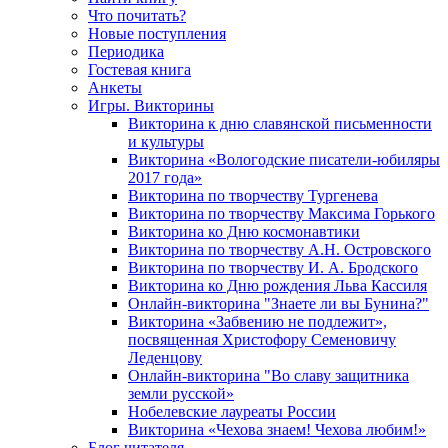
Что почитать?
Новые поступления
Периодика
Гостевая книга
Анкеты
Игры. Викторины
Викторина к дню славянской письменности
и культуры
Викторина «Вологодские писатели-юбиляры
2017 года»
Викторина по творчеству Тургенева
Викторина по творчеству Максима Горького
Викторина ко Дню космонавтики
Викторина по творчеству А.Н. Островского
Викторина по творчеству И. А. Бродского
Викторина ко Дню рождения Льва Кассиля
Онлайн-викторина "Знаете ли вы Бунина?"
Викторина «Забвению не подлежит»,
посвященная Христофору Семеновичу
Леденцову
Онлайн-викторина "Во славу защитника
земли русской»
Нобелевские лауреаты России
Викторина «Чехова знаем! Чехова любим!»
Блог читателя