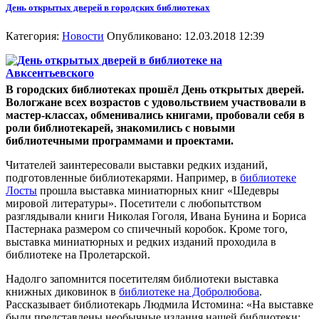
День открытых дверей в городских библиотеках
Категория:
Новости
Опубликовано: 12.03.2018 12:39
В городских библиотеках прошёл День открытых дверей.
Вологжане всех возрастов с удовольствием участвовали в
мастер-классах, обменивались книгами, пробовали себя в
роли библиотекарей, знакомились с новыми
библиотечными программами и проектами.
Читателей заинтересовали выставки редких изданий,
подготовленные библиотекарями. Например, в
библиотеке
Лосты
прошла выставка миниатюрных книг «Шедевры
мировой литературы». Посетители с любопытством
разглядывали книги Николая Гоголя, Ивана Бунина и Бориса
Пастернака размером со спичечный коробок. Кроме того,
выставка миниатюрных и редких изданий проходила в
библиотеке на Пролетарской.
Надолго запомнится посетителям библиотеки выставка
книжных диковинок в
библиотеке на Добролюбова
.
Рассказывает библиотекарь Людмила Истомина: «На выставке
были представлены необычные издания нашей библиотеки: