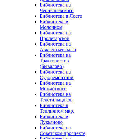
Библиотека на
Чернышевского
Библиотека в Лосте
Библиотека в
Молочном
Библиотека на
Пролетарской
Библиотека на
Авксентьевского
Библиотека на
Трактористов
(Бывалово)
Библиотека на
Судоремонтной
Библиотека на
Можайского
Библиотека на
Текстильщиков
Библиотека в
Тепличном мкр.
Библиотека в
Лукьяново
Библиотека на
Советском проспекте
Библиотека на