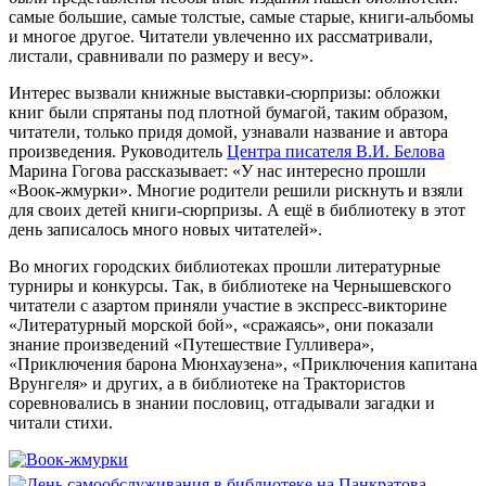
самые большие, самые толстые, самые старые, книги-альбомы
и многое другое. Читатели увлеченно их рассматривали,
листали, сравнивали по размеру и весу».
Интерес вызвали книжные выставки-сюрпризы: обложки
книг были спрятаны под плотной бумагой, таким образом,
читатели, только придя домой, узнавали название и автора
произведения. Руководитель
Центра писателя В.И. Белова
Марина Гогова рассказывает: «У нас интересно прошли
«Воок-жмурки». Многие родители решили рискнуть и взяли
для своих детей книги-сюрпризы. А ещё в библиотеку в этот
день записалось много новых читателей».
Во многих городских библиотеках прошли литературные
турниры и конкурсы. Так, в библиотеке на Чернышевского
читатели с азартом приняли участие в экспресс-викторине
«Литературный морской бой», «сражаясь», они показали
знание произведений «Путешествие Гулливера»,
«Приключения барона Мюнхаузена», «Приключения капитана
Врунгеля» и других, а в библиотеке на Трактористов
соревновались в знании пословиц, отгадывали загадки и
читали стихи.