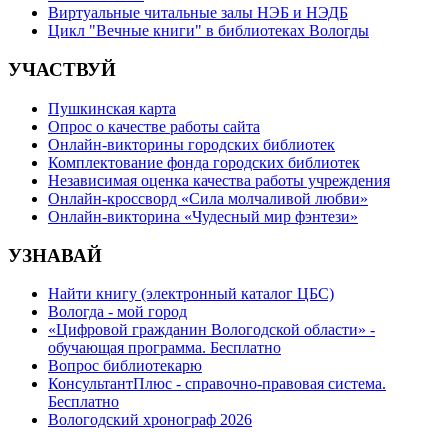
Виртуальные читальные залы НЭБ и НЭДБ
Цикл "Вечные книги" в библиотеках Вологды
УЧАСТВУЙ
Пушкинская карта
Опрос о качестве работы сайта
Онлайн-викторины городских библиотек
Комплектование фонда городских библиотек
Независимая оценка качества работы учреждения
Онлайн-кроссворд «Сила молчаливой любви»
Онлайн-викторина «Чудесный мир фэнтези»
УЗНАВАЙ
Найти книгу (электронный каталог ЦБС)
Вологда - мой город
«Цифровой гражданин Вологодской области» -
обучающая программа. Бесплатно
Вопрос библиотекарю
КонсультантПлюс - справочно-правовая система.
Бесплатно
Вологодский хронограф 2026