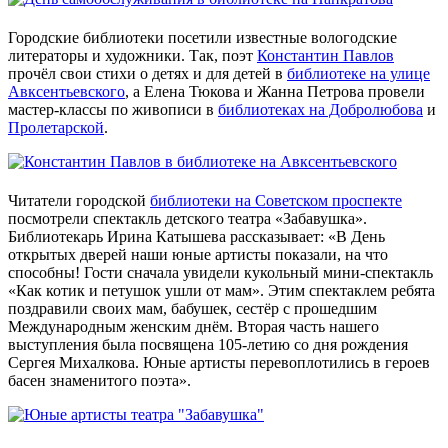
Городские библиотеки посетили известные вологодские
литераторы и художники. Так, поэт
Константин Павлов
прочёл свои стихи о детях и для детей в
библиотеке на улице
Авксентьевского
, а Елена Тюкова и Жанна Петрова провели
мастер-классы по живописи в
библиотеках на Добролюбова
и
Пролетарской
.
Читатели городской
библиотеки на Советском проспекте
посмотрели спектакль детского театра «Забавушка».
Библиотекарь Ирина Катышева рассказывает: «В День
открытых дверей наши юные артисты показали, на что
способны! Гости сначала увидели кукольный мини-спектакль
«Как котик и петушок ушли от мам». Этим спектаклем ребята
поздравили своих мам, бабушек, сестёр с прошедшим
Международным женским днём. Вторая часть нашего
выступления была посвящена 105-летию со дня рождения
Сергея Михалкова. Юные артисты перевоплотились в героев
басен знаменитого поэта».