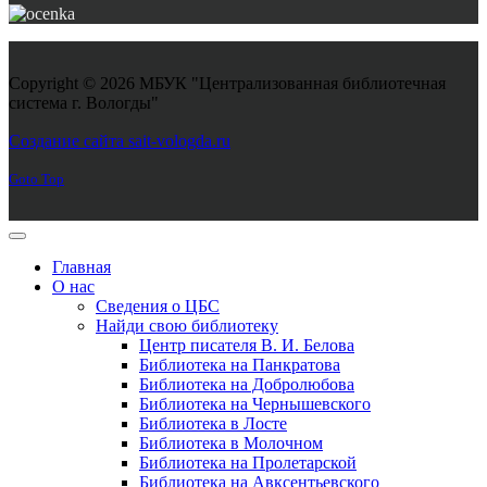
Copyright © 2026 МБУК "Централизованная библиотечная
система г. Вологды"
Joomla! 3 Templates
Создание сайта sait-vologda.ru
Goto Top
Главная
О нас
Сведения о ЦБС
Найди свою библиотеку
Центр писателя В. И. Белова
Библиотека на Панкратова
Библиотека на Добролюбова
Библиотека на Чернышевского
Библиотека в Лосте
Библиотека в Молочном
Библиотека на Пролетарской
Библиотека на Авксентьевского