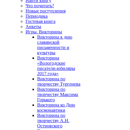
Найти книгу
Что почитать?
Новые поступления
Периодика
Гостевая книга
Анкеты
Игры. Викторины
Викторина к дню
славянской
письменности и
культуры
Викторина
«Вологодские
писатели-юбиляры
2017 года»
Викторина по
творчеству Тургенева
Викторина по
творчеству Максима
Горького
Викторина ко Дню
космонавтики
Викторина по
творчеству А.Н.
Островского