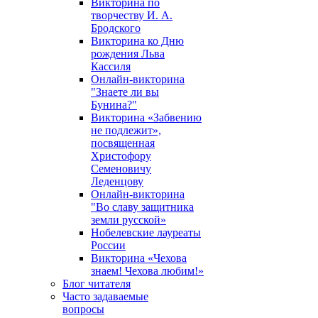
Викторина по
творчеству И. А.
Бродского
Викторина ко Дню
рождения Льва
Кассиля
Онлайн-викторина
"Знаете ли вы
Бунина?"
Викторина «Забвению
не подлежит»,
посвященная
Христофору
Семеновичу
Леденцову
Онлайн-викторина
"Во славу защитника
земли русской»
Нобелевские лауреаты
России
Викторина «Чехова
знаем! Чехова любим!»
Блог читателя
Часто задаваемые
вопросы