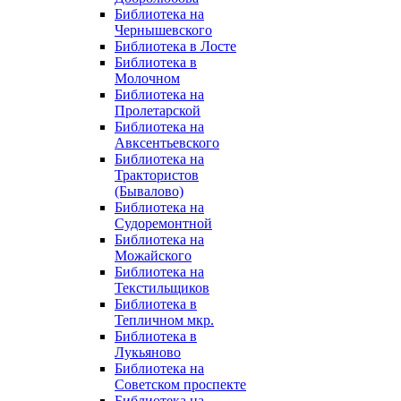
Библиотека на
Чернышевского
Библиотека в Лосте
Библиотека в
Молочном
Библиотека на
Пролетарской
Библиотека на
Авксентьевского
Библиотека на
Трактористов
(Бывалово)
Библиотека на
Судоремонтной
Библиотека на
Можайского
Библиотека на
Текстильщиков
Библиотека в
Тепличном мкр.
Библиотека в
Лукьяново
Библиотека на
Советском проспекте
Библиотека на