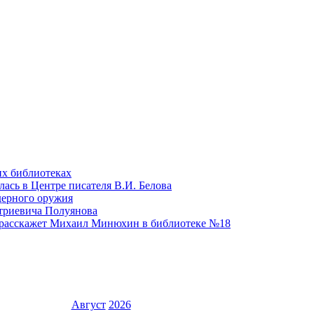
их библиотеках
ась в Центре писателя В.И. Белова
дерного оружия
триевича Полуянова
расскажет Михаил Минюхин в библиотеке №18
Август
2026