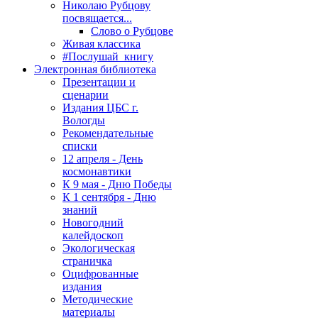
Николаю Рубцову
посвящается...
Слово о Рубцове
Живая классика
#Послушай_книгу
Электронная библиотека
Презентации и
сценарии
Издания ЦБС г.
Вологды
Рекомендательные
списки
12 апреля - День
космонавтики
К 9 мая - Дню Победы
К 1 сентября - Дню
знаний
Новогодний
калейдоскоп
Экологическая
страничка
Оцифрованные
издания
Методические
материалы